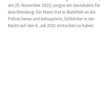
am 25. November 2023, sorgte ein Geständnis für
eine Wendung: Ein Mann trat in Bielefeld an die
Polizei heran und behauptete, Schleicher in der
Nacht auf den 6. Juli 2021 erstochen zu haben.
Tat aus eigenem Antrieb?
Laut Staatsanwaltschaft soll der Tatverdächtige
einige Tage zuvor beobachtet haben, wie Schleicher
sich Passanten und Kindern näherte. Dies habe ihn
zu der Tat bewogen. In der besagten Nacht griff er
den Obdachlosen mit acht Messerstichen an. Die
Ermittler gehen von einer heimtückischen Tötung
aus, da das Opfer im Schlaf überrascht wurde.
Doch es bleiben Fragen: War Schleicher tatsächlich
auffällig, oder beruhte die Wahrnehmung des