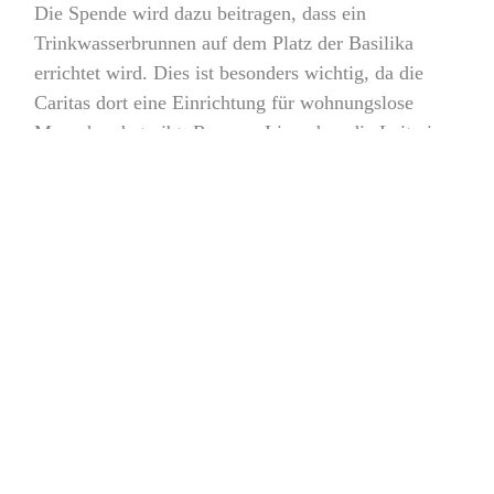
Die Spende wird dazu beitragen, dass ein
Trinkwasserbrunnen auf dem Platz der Basilika
errichtet wird. Dies ist besonders wichtig, da die
Caritas dort eine Einrichtung für wohnungslose
Menschen betreibt. Ramona Ligendza, die Leiterin
der Einrichtung, zeigte sich sehr erfreut über die
Unterstützung und freut sich darauf, dass der
Brunnen bald zur Verfügung stehen wird.
Es ist immer wieder beeindruckend zu sehen, wie
Menschen und Organisationen zusammenkommen,
um anderen in Not zu helfen. Die Spende des
Lionsclubs wird einen großen Unterschied im Leben
derjenigen machen, die von dem
Trinkwasserbrunnen profitieren werden. Wir
möchten uns nochmals herzlich bei allen Beteiligten
bedanken und freuen uns darauf, gemeinsam Gutes