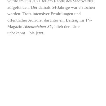
wurde im Juli 2021 tot am Rande des Stadtwaldes
aufgefunden. Der damals 54-Jährige war erstochen
worden. Trotz intensiver Ermittlungen und
öffentlicher Aufrufe, darunter ein Beitrag im TV-
Magazin
Aktenzeichen XY
, blieb der Täter
unbekannt – bis jetzt.
Warum der Verdächtige sich nun, über drei Jahre
nach der Tat, stellte, ist noch unklar. Laut
Staatsanwaltschaft gab er an, Schleicher getötet zu
haben, weil dieser sich „unangemessen gegenüber
Passanten und spielenden Kindern verhalten“ habe.
Diese Begründung wirft jedoch Fragen auf, da
Schleicher als friedlich, wenn auch psychisch krank
und manchmal verwirrt, beschrieben wurde. Zudem
ist der Vorfallzeitpunkt – mitten in der Nacht –
schwer mit der Aussage des Beschuldigten in