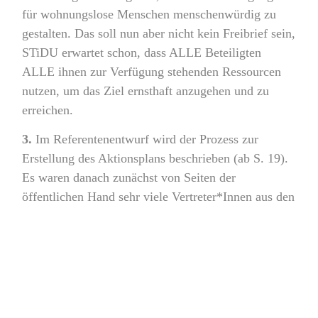
für wohnungslose Menschen menschenwürdig zu
gestalten. Das soll nun aber nicht kein Freibrief sein,
STiDU erwartet schon, dass ALLE Beteiligten
ALLE ihnen zur Verfügung stehenden Ressourcen
nutzen, um das Ziel ernsthaft anzugehen und zu
erreichen.
3.
Im Referentenentwurf wird der Prozess zur
Erstellung des Aktionsplans beschrieben (ab S. 19).
Es waren danach zunächst von Seiten der
öffentlichen Hand sehr viele Vertreter*Innen aus den
einzelnen Bundesministerien, der Länder sowie den
Spitzenverbänden der Kommunen beteiligt; daneben
brachten sich auch weitere Akteure von BAG – W
bis Deutscher Mieterbund in die Erarbeitung ein. In
welchem Umfang dabei auch wohnungslose
Menschen beteiligt wurden, ergibt sich daraus aber